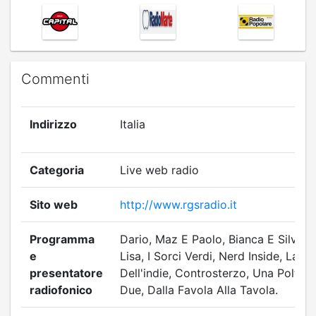
Commenti
Indirizzo
Italia
Categoria
Live web radio
Sito web
http://www.rgsradio.it
Programma
Dario, Maz E Paolo, Bianca E Silvia,
e
Lisa, I Sorci Verdi, Nerd Inside, La C
presentatore
Dell'indie, Controsterzo, Una Poltro
radiofonico
Due, Dalla Favola Alla Tavola.